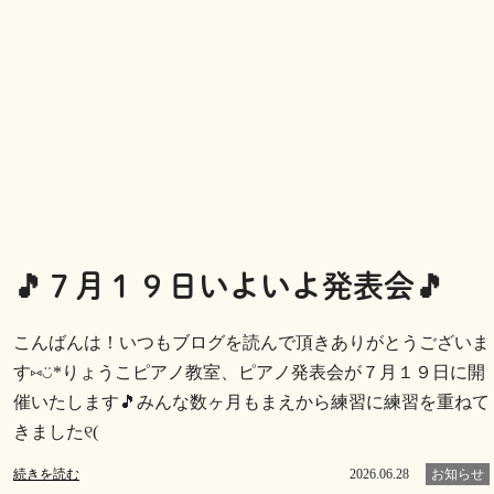
🎵７月１９日いよいよ発表会🎵
こんばんは！いつもブログを読んで頂きありがとうございま
す⑅︎◡̈︎*りょうこピアノ教室、ピアノ発表会が７月１９日に開
催いたします🎵みんな数ヶ月もまえから練習に練習を重ねて
きました୧(
続きを読む
2026.06.28
お知らせ