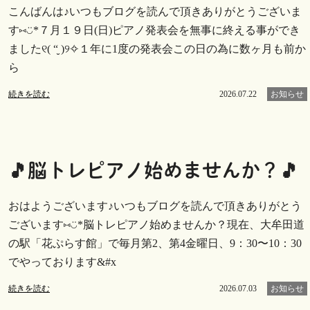
こんばんは♪いつもブログを読んで頂きありがとうございま
す⑅︎◡̈︎*７月１９日(日)ピアノ発表会を無事に終える事ができ
ました୧( “̮ )୨✧︎１年に1度の発表会この日の為に数ヶ月も前か
ら
続きを読む
2026.07.22
お知らせ
🎵脳トレピアノ始めませんか？🎵
おはようございます♪いつもブログを読んで頂きありがとう
ございます⑅︎◡̈︎*脳トレピアノ始めませんか？現在、大牟田道
の駅「花ぷらす館」で毎月第2、第4金曜日、9：30〜10：30
でやっております&#x
続きを読む
2026.07.03
お知らせ