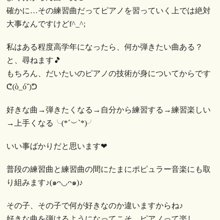
確かに…その練習曲だってピアノを習っていく上では絶対
大事なんですけどf^_^;
私はある程度高学年になったら、何か弾きたい曲ある？
と、尋ねます🎵
もちろん、だいたいのピアノの技術が身についてからです
ᕦ(ò_óˇ)ᕤ
好きな曲→弾きたくなる→自分から練習する→練習楽しい
→上手くなる╰(*´︶`*)╯
いい事ばかりだと思います❤︎
普段の練習曲と練習曲の間にたまにポピュラー音楽にも取
り組みます♪(๑ᴖ◡ᴖ๑)♪
その子、その子で何が好きなのか違いますからね♪
好きな曲を弾けるようになってこそ、ピアノって楽し