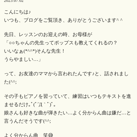
2023.07.02
こんにちは♪
いつも、ブログをご覧頂き、ありがとうございます^ ^
先日、レッスンのお迎えの時、お母様が
「○○ちゃんの先生ってポップスも教えてくれるの？
いいなぁ(*^^*)そんな先生！
うらやましい…」
って、お友達のママから言われたんです♪と、話されまし
た(^^;
その子もピアノを習っていて、練習はいつもテキストを進
ませるだけ｡ﾟ(ﾟ´Д｀ﾟ)ﾟ｡
娘さんも好きな曲が弾きたい…よく分からん曲は嫌だ…と
言うんだそうです(^^;
よく分からん曲 笑😅