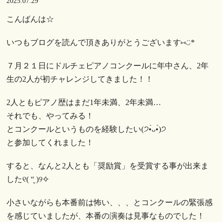
2025.07.29
こんばんは☆
いつもブログを読んで頂きありがとうございます⑅︎◡̈︎*
７月２１日にドルチェピアノコンクールに年中さん、2年
生の2人が初チャレンジしてきました！！
2人ともピアノ歴はまだ1年未満、2年未満…
それでも、やってみる！
とコンクールというものを経験したい(੭•̀ᴗ•̀)੭
と参加してくれました！
すると、なんと2人とも「奨励賞」を受賞する事が出来ま
した୧( “̮ )୨✧︎
小さいながらも本番前は怖い、、、とコンクールの緊張感
を感じていましたが、本番の演奏は見事なものでした！