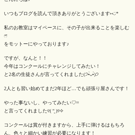
いつもブログを読んで頂きありがとうございます⑅︎◡̈︎*
私のお教室はマイペースに、その子が出来ることを楽しむ
ෆ̈
をモットーにやっております♪
ですが、なんと！！
今年はコンクールにチャレンジしてみたい！
と2名の生徒さんが言ってくれました(੭•̀ᴗ•̀)੭
2人とも習い始めてまだ2年ほど…でも頑張り屋さんです！
やった事ないし、やってみたい♡︎ᵎᵎᵎ
と言ってくれました୧( “̮ )୨✧︎
コンクールは賞が付きますから、上手に弾けるはもちろ
ん、色々と細かい練習が必要になります！