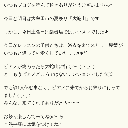
いつもブログを読んで頂きありがとうございます⑅︎◡̈︎*
今日と明日は大牟田市の夏祭り「大蛇山」です！
しかし、今日土曜日は楽器店ではレッスンでした🎵
今日がレッスンの子供たちは、浴衣を来て来たり、髪型が
いつもと違って可愛くしていたり…♥︎︎∗︎*ﾟ
ピアノが終わったら大蛇山に行く〜（ › ·̮ ‹ ）
と、もうピアノどころではないテンションでした笑笑
でも誰1人休む事なく、ピアノに来てからお祭りに行って
ました( ˘͈ ᵕ ˘͈ )
みんな、来てくれてありがとう〜〜〜
お祭り楽しんで来てね(๑˃̵ᴗ˂̵)
＊熱中症には気をつけてね＊