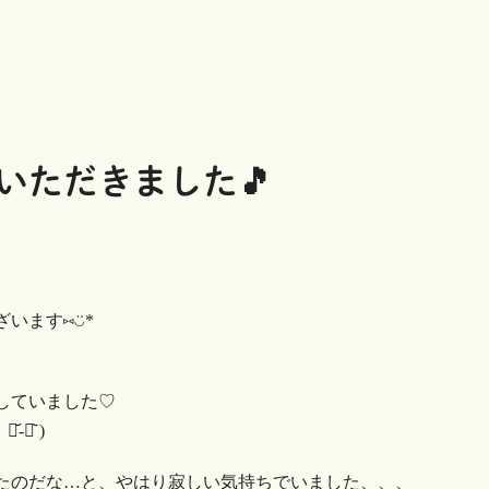
いただきました🎵
す⑅︎◡̈︎*
ていました♡︎
･᷅ )
たのだな…と、やはり寂しい気持ちでいました、、、