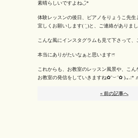
素晴らしいですよね◡̈︎*
体験レッスンの後日、ピアノをりょうこ先生と
宜しくお願いします( ¨̮ )と、ご連絡がありま
こんな風にインスタグラムも見て下さって、こんな先生に習
本当にありがたいなぁと思いますෆ̈
これからも、お教室のレッスン風景や、こんな
お教室の発信をしていきますね✿︎˘︶˘✿︎ ).｡.:* ♬
« 前の記事へ