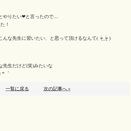
やりたい❤︎と言ったので…
した！
いたい、と思って頂けるなんて( ᵒ̴̶̷̥́ _ᵒ̴̶̷̣̥̀ )
先生だけど(笑)みたいな
︎*゜
一覧に戻る
次の記事へ »