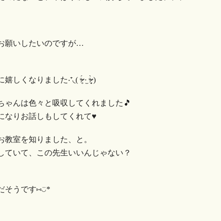
お願いしたいのですが…
( ᵒ̴̶̷̥́ ·̫ ᵒ̴̶̷̣̥̀ )
ちゃんは色々と吸収してくれました🎵
なりお話しもしてくれて♥︎︎
お教室を知りました、と。
していて、この先生いいんじゃない？
です⑅︎◡̈︎*