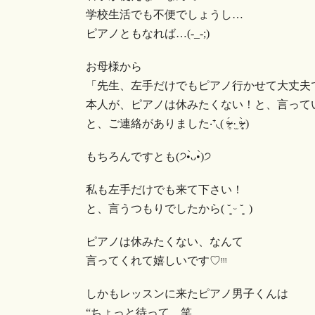
学校生活でも不便でしょうし…
ピアノともなれば…(-_-;)
お母様から
「先生、左手だけでもピアノ行かせて大丈夫
本人が、ピアノは休みたくない！と、言って
と、ご連絡がありました‧⁺◟︎( ᵒ̴̶̷̥́ ·̫ ᵒ̴̶̷̣̥̀ )
もちろんですとも(੭•̀ᴗ•̀)੭
私も左手だけでも来て下さい！
と、言うつもりでしたから( ˘͈ ᵕ ˘͈ )
ピアノは休みたくない、なんて
言ってくれて嬉しいです♡︎ᵎᵎᵎ
しかもレッスンに来たピアノ男子くんは
“ちょっと待って 笑