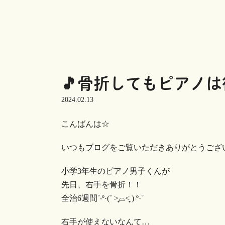
🎵骨折してもピアノは
2024.02.13
こんばんは☆
いつもブログをご覧いただきありがとうございます
小学3年生のピアノ男子くんが
先日、右手を骨折！！
全治6週間˚‧º·(˚ ˃̣̣̥⌓︎˂̣̣̥ )‧º·˚
右手が使えないなんて…