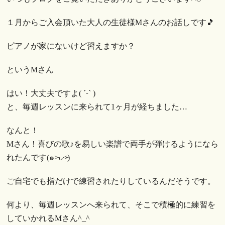
１月からご入会頂いた大人の生徒様Mさんのお話しです🎵
ピアノが家にないけど習えますか？
というMさん
はい！大丈夫ですよ( ˊᵕˋ )
と、毎週レッスンに来られて1ヶ月が経ちました…
なんと！
Mさん！喜びの歌♪を易しい楽譜で両手が弾けるようになら
れたんです(๑˃̵ᴗ˂̵)
ご自宅でも指だけで練習されたりしているんだそうです。
何より、毎週レッスンへ来られて、そこで積極的に練習を
していかれるMさん^_^