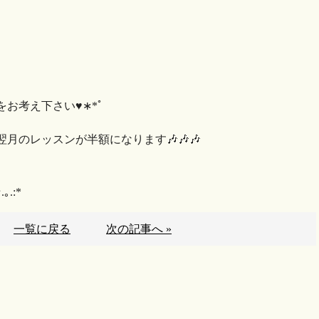
え下さい♥︎︎∗︎*ﾟ
月のレッスンが半額になります🎶🎶🎶
｡.:*
一覧に戻る
次の記事へ »